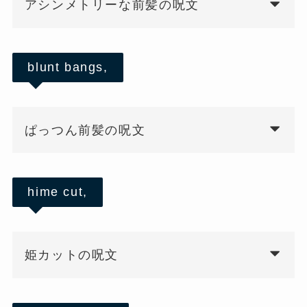
アシンメトリーな前髪の呪文
blunt bangs,
ぱっつん前髪の呪文
hime cut,
姫カットの呪文