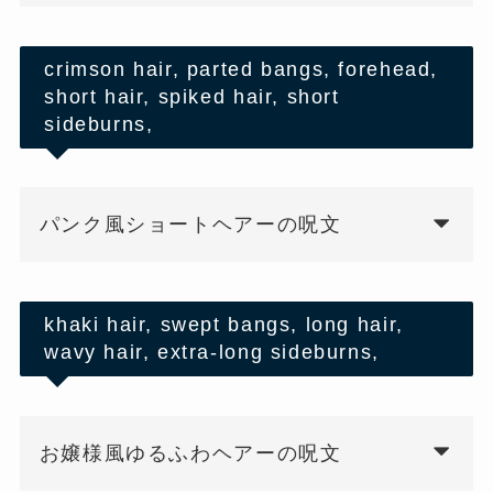
crimson hair, parted bangs, forehead,
short hair, spiked hair, short
sideburns,
パンク風ショートヘアーの呪文
khaki hair, swept bangs, long hair,
wavy hair, extra-long sideburns,
お嬢様風ゆるふわヘアーの呪文