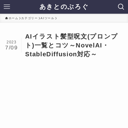
あきとのぶろぐ
ホーム
カテゴリー
AIツール
AIイラスト髪型呪文(プロンプ
2023
ト)一覧とコツ～NovelAI・
7/09
StableDiffusion対応～